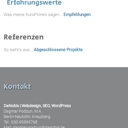
Erfahrungswerte
Was meine Kund*innen sagen…
Empfehlungen
Referenzen
So sieht’s aus…
Abgeschlossene Projekte
Kontakt
DaNobis | Webdesign, SEO, WordPress
Dagmar Podzun, M.A.
Berlin-Neukölln, Kreuzberg
Tel.: 030-95995768
Mail: dagmar-podzun@danobis.de