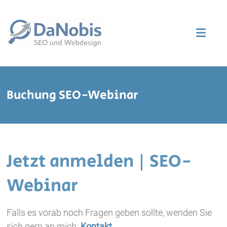
Zum
Inhalt
DaNobis ➡️
springen
Webdesignerin
in Berlin
Buchung SEO-Webinar
Jetzt anmelden | SEO-
Webinar
Falls es vorab noch Fragen geben sollte, wenden Sie
sich gern an mich:
Kontakt