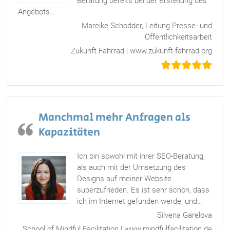
Beratung bereits bei der Erstellung des
Angebots
…
„Vom Ergebnis komplett überzeugt“
Mareike Schodder, Leitung Presse- und
Öffentlichkeitsarbeit
Zukunft Fahrrad | www.zukunft-fahrrad.org
Manchmal mehr Anfragen als
Kapazitäten
Ich bin sowohl mit ihrer SEO-Beratung,
als auch mit der Umsetzung des
Designs auf meiner Website
superzufrieden. Es ist sehr schön, dass
ich im Internet gefunden werde, und
…
„Manchmal mehr Anfragen als Kapazitäten“
Silvena Garelova
School of Mindful Facilitation | www.mindfulfacilitation.de