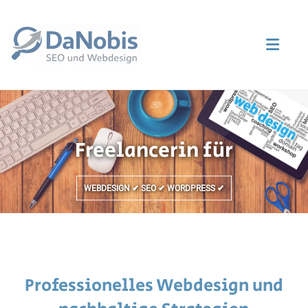
Zum
Inhalt
DaNobis ➡️
springen
Webdesignerin
in Berlin
Freelancerin für
WEBDESIGN ✔ SEO ✔ WORDPRESS ✔
Professionelles Webdesign und