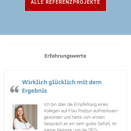
ALLE REFERENZPROJEKTE
Erfahrungswerte
Wirklich glücklich mit dem
Ergebnis
Ich bin über die Empfehlung eines
Kollegen auf Frau Podzun aufmerksam
geworden und hatte vom ersten
Gespräch an ein sehr gutes Gefühl, ihr
meine Website und die SEO-