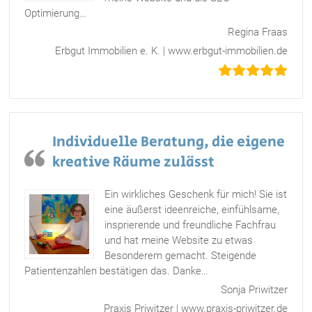
Optimierung
…
„Wirklich glücklich mit dem Ergebnis“
Regina Fraas
Erbgut Immobilien e. K. | www.erbgut-immobilien.de
Individuelle Beratung, die eigene
kreative Räume zulässt
Ein wirkliches Geschenk für mich! Sie ist
eine äußerst ideenreiche, einfühlsame,
insprierende und freundliche Fachfrau
und hat meine Website zu etwas
Besonderem gemacht. Steigende
Patientenzahlen bestätigen das. Danke
…
„Individuelle Beratung, die eigene kreative Räume zulässt“
Sonja Priwitzer
Praxis Priwitzer | www.praxis-priwitzer.de