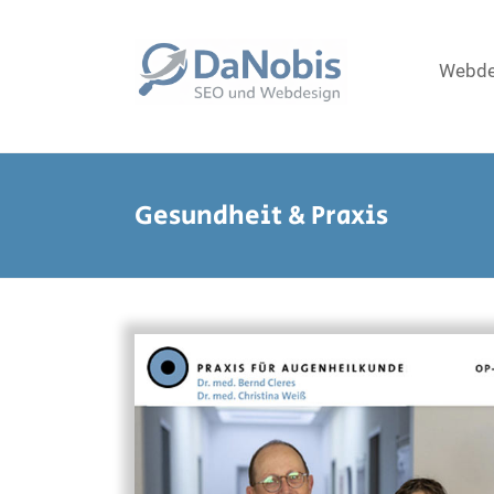
Zum
Inhalt
DaNobis ➡️
Webdesign
springen
| SEO |
Webde
WordPress
Webdesignerin
in Berlin
Gesundheit & Praxis