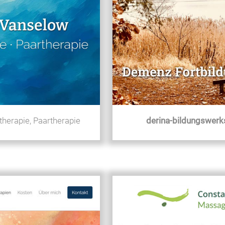
derina-bildungswerk
herapie, Paartherapie