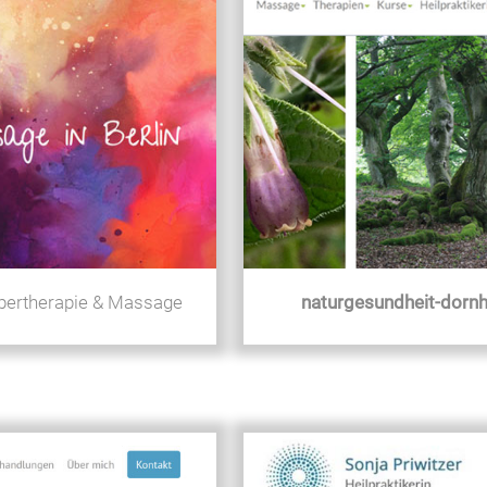
örpertherapie & Massage
naturgesundheit-dornh