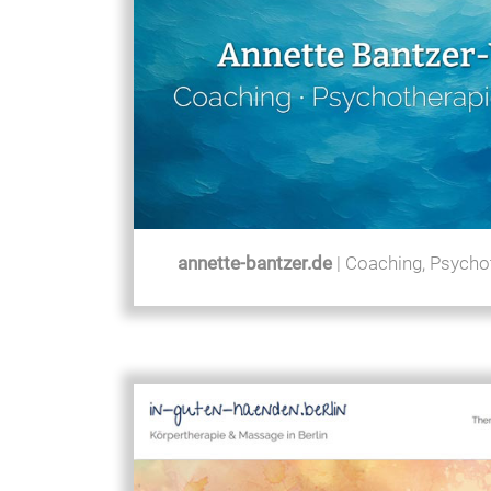
annette-bantzer.de
| Coaching, Psychot