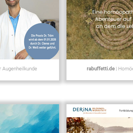
rabuffetti.de
| Homöo
ür Augenheilkunde