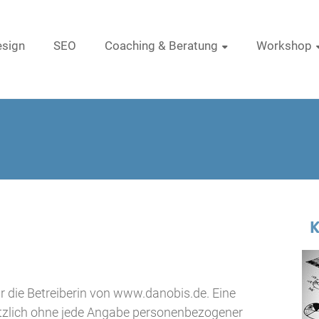
sign
SEO
Coaching & Beratung
Workshop
K
r die Betreiberin von www.danobis.de. Eine
ätzlich ohne jede Angabe personenbezogener