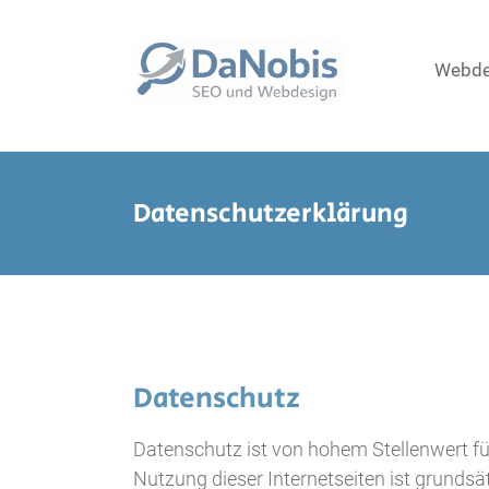
Zum
Inhalt
DaNobis ➡️
Webdesign
springen
| SEO |
Webde
WordPress
Webdesignerin
in Berlin
Datenschutzerklärung
Datenschutz
Datenschutz ist von hohem Stellenwert fü
Nutzung dieser Internetseiten ist grunds